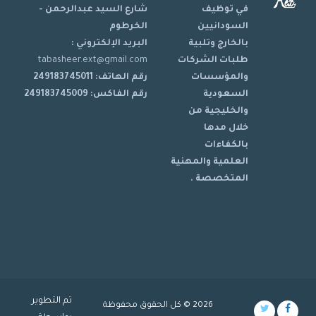
في توظيف
شارع السيد عبدالرحمن -
السودانيين
الخرطوم
بالخارج وتلبية
البريد الإلكتروني :
طلبات الشركات
tabasheer.ext@gmail.com
والمؤسسات
رقم الهاتف: 249183745011
السعودية
رقم الفاكس: 249183745009
والخليجية من
خلال مدها
بالكفاءات
العلمية والمهنية
المتخصصة .
تم التطوير
2026 © كل الحقوق محفوظة