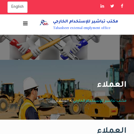
Ski
English
t
conten
مكتب تباشير للإستخدام الخارجي
Tabasheer external emplyment office
العملاء
مكتب تباشير للإستخدام الخارجي
>
العملاء
العملاء